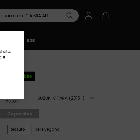
BLOG
B2B
 sito.
 il
Disponibile
Modello
auto :
Coperchio
tessuto
pelle vegana