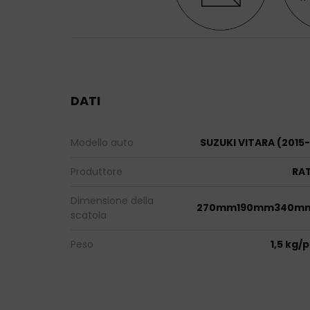
DATI
Modello auto
SUZUKI VITARA (2015-
Produttore
RAT
Dimensione della
270mm190mm340m
scatola
Peso
1,5 kg/