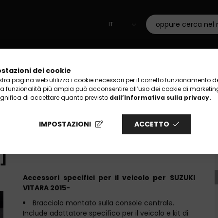
TTI
TIPO DI MACCHINA
CHI SIAMO
GALLERIA
stazioni dei cookie
tra pagina web utilizza i cookie necessari per il corretto funzionamento del
na funzionalità più ampia può acconsentire all’uso dei cookie di marketing,
ignifica di accettare quanto previsto
dall’Informativa sulla privacy.
IMPOSTAZIONI
ACCETTO
TER S SUZUKI VITARA
O]
Accessori specifici per il veicolo per SUZUKI
VITARA 2015-
Bracciolo montato sulla console centrale.
Include adattatore specifico per il veicolo e kit di