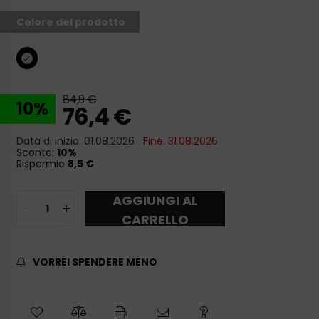
Colore del prodotto
84,9
€
10
76,4
€
Data di inizio: 01.08.2026
Fine: 31.08.2026
Sconto:
10
Risparmio
8,5 €
AGGIUNGI AL
CARRELLO
VORREI SPENDERE MENO