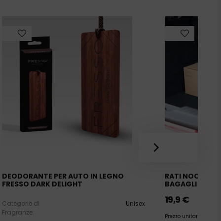
DEODORANTE PER AUTO IN LEGNO
RATI NOOK - SI
FRESSO DARK DELIGHT
BAGAGLI [ROS
19,9
€
Categorie di
Unisex
Fragranze:
Prezzo unitario:
10,0
€/