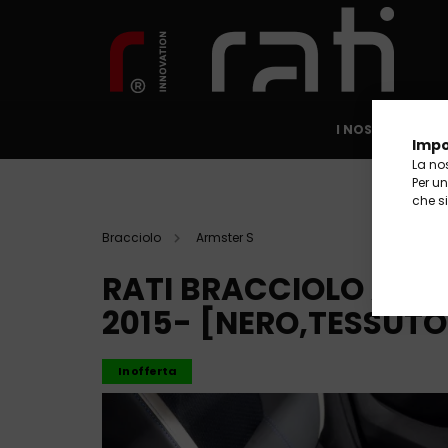
I NOSTRI PRODO
Impo
La nos
Per u
che s
Bracciolo
Armster S
RATI BRACCIOLO ARMS
2015- [NERO,TESSUT
In offerta