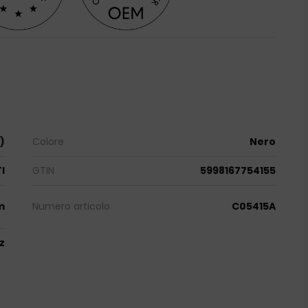
)
Colore
Nero
I
GTIN
5998167754155
m
Numero articolo
C05415A
pz